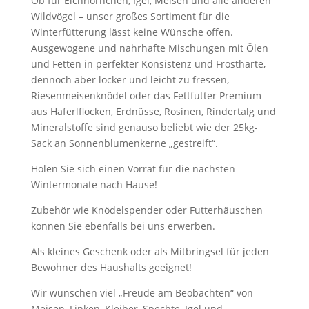
Ob für Eichhörnchen, Igel, Meisen und alle anderen
Wildvögel – unser großes Sortiment für die
Winterfütterung lässt keine Wünsche offen.
Ausgewogene und nahrhafte Mischungen mit Ölen
und Fetten in perfekter Konsistenz und Frosthärte,
dennoch aber locker und leicht zu fressen,
Riesenmeisenknödel oder das Fettfutter Premium
aus Haferlflocken, Erdnüsse, Rosinen, Rindertalg und
Mineralstoffe sind genauso beliebt wie der 25kg-
Sack an Sonnenblumenkerne „gestreift“.
Holen Sie sich einen Vorrat für die nächsten
Wintermonate nach Hause!
Zubehör wie Knödelspender oder Futterhäuschen
können Sie ebenfalls bei uns erwerben.
Als kleines Geschenk oder als Mitbringsel für jeden
Bewohner des Haushalts geeignet!
Wir wünschen viel „Freude am Beobachten“ von
Meisen, Finken, Kleiber, Spechte, Igel und